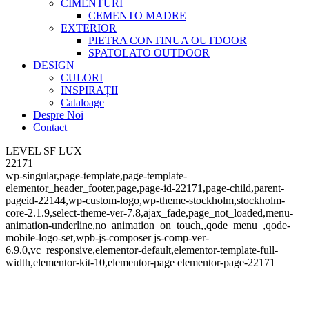
CIMENTURI
CEMENTO MADRE
EXTERIOR
PIETRA CONTINUA OUTDOOR
SPATOLATO OUTDOOR
DESIGN
CULORI
INSPIRAȚII
Cataloage
Despre Noi
Contact
LEVEL SF LUX
22171
wp-singular,page-template,page-template-
elementor_header_footer,page,page-id-22171,page-child,parent-
pageid-22144,wp-custom-logo,wp-theme-stockholm,stockholm-
core-2.1.9,select-theme-ver-7.8,ajax_fade,page_not_loaded,menu-
animation-underline,no_animation_on_touch,,qode_menu_,qode-
mobile-logo-set,wpb-js-composer js-comp-ver-
6.9.0,vc_responsive,elementor-default,elementor-template-full-
width,elementor-kit-10,elementor-page elementor-page-22171