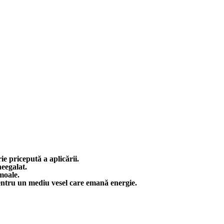
ie pricepută a aplicării.
eegalat.
moale.
pentru un mediu vesel care emană energie.