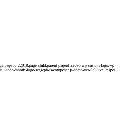
age,page-id-22018,page-child,parent-pageid-22096,wp-custom-logo,wp-
,qode-mobile-logo-set,wpb-js-composer js-comp-ver-6.9.0,vc_responsi