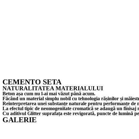
CEMENTO SETA
NATURALITATEA MATERIALULUI
Beton așa cum nu l-ai mai văzut până acum.
Făcând un material simplu nobil cu tehnologia rășinilor și măiestr
Reinterpretarea unei substanțe naturale pentru performanțe de n
La efectul tipic de neomogenitate cromatică se adaugă un finisaj 
Cu aditivul Glitter suprafața este revigorată, puncte de lumină 
GALERIE