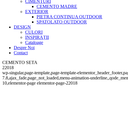
CIMENTURI
CEMENTO MADRE
EXTERIOR
PIETRA CONTINUA OUTDOOR
SPATOLATO OUTDOOR
DESIGN
CULORI
INSPIRAȚII
Cataloage
Despre Noi
Contact
CEMENTO SETA
22018
wp-singular,page-template,page-template-elementor_header_footer,p
7.8,ajax_fade,page_not_loaded,menu-animation-underline,,qode_menu_
10,elementor-page elementor-page-22018